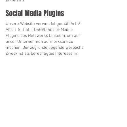
entfernen.
Social Media Plugins
Unsere Website verwendet gemäß Art. 6
Abs. 1 S. 1 lit. f DSGVO Social-Media-
Plugins des Netzwerks LinkedIn, um auf
unser Unternehmen aufmerksam zu
machen. Der zugrunde liegende werbliche
Zweck ist als berechtigtes Interesse im
Sinne der DSGVO anzusehen. Für die
Einhaltung des Datenschutzes sind die
jeweiligen Betreiber der Netzwerke
verantwortlich. Wir binden dieses Plugin
unter Anwendung der Zwei-Klick-Methode
ein, um den Besuchern unserer Website
den bestmöglichen Schutz zu bieten.
Unsere Website nutzt auch die Sharing-
Funktion des LinkedIn-Netzwerks. Diese
Funktion wird von der LinkedIn
Corporation, 2029 Stierlin Court, Mountain
View, CA 94043, USA, bereitgestellt. Wenn